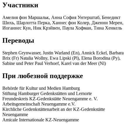
Участники
Амелия фон Маршальк, Анна София Унтерштаб, Бенедикт
Шихь, Шарлотта Перка, Ханнес фон Колер, Дженни Мерен,
Иоганнес Кун, Ник Крэйвен, Паула Хофман, Тина Хенкель
Переводы
Stephen Grynwasser, Justin Warland (En), Annick Eckel, Barbara
Brix (Fr) Natalia Wollny, Ewa Lipski (Pl), Elena Borodina (Py),
Sabine und Peter Paul Verhoef, Karel van der Meer (Nl)
При любезной поддержке
Behörde für Kultur und Medien Hamburg
Stiftung Hamburger Gedenkstätten und Lernorte
Freundeskreis KZ‑Gedenkstätte Neuengamme e. V.
Arbeitsgemeinschaft Neuengamme e.V.
Kirchliche Gedenkstättenarbeit an der KZ-Gedenkstätte
Neuengamme
Amicale Internationale KZ-Neuengamme