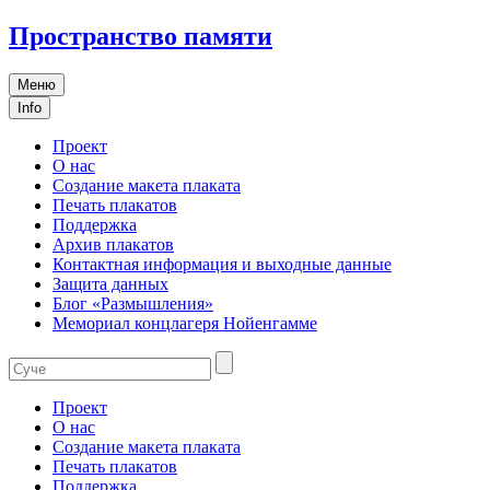
Пространство памяти
Меню
Info
Проект
О нас
Создание макета плаката
Печать плакатов
Поддержка
Архив плакатов
Контактная информация и выходные данные
Защита данных
Блог «Размышления»
Мемориал концлагеря Нойенгамме
Проект
О нас
Создание макета плаката
Печать плакатов
Поддержка