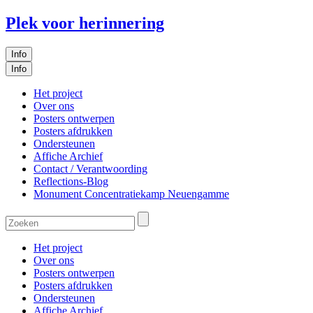
Plek voor herinnering
Info
Info
Het project
Over ons
Posters ontwerpen
Posters afdrukken
Ondersteunen
Affiche Archief
Contact / Verantwoording
Reflections-Blog
Monument Concentratiekamp Neuengamme
Het project
Over ons
Posters ontwerpen
Posters afdrukken
Ondersteunen
Affiche Archief