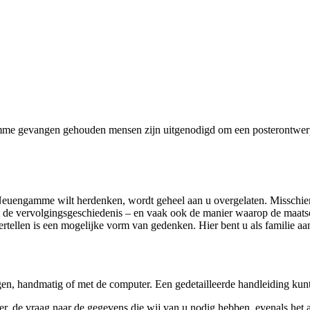
me gevangen gehouden mensen zijn uitgenodigd om een posterontwerp o
euengamme wilt herdenken, wordt geheel aan u overgelaten. Misschien 
heeft de vervolgingsgeschiedenis – en vaak ook de manier waarop de maat
rtellen is een mogelijke vorm van gedenken. Hier bent u als familie a
ngen, handmatig of met de computer. Een gedetailleerde handleiding kun
ter, de vraag naar de gegevens die wij van u nodig hebben, evenals he