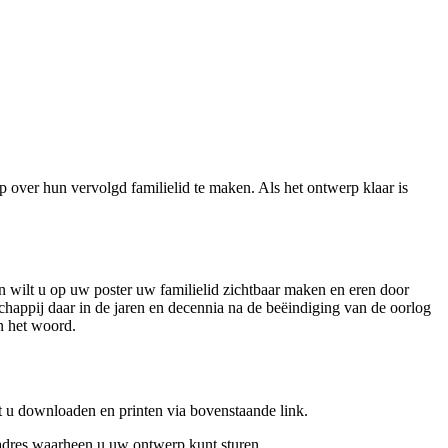
ver hun vervolgd familielid te maken. Als het ontwerp klaar is
wilt u op uw poster uw familielid zichtbaar maken en eren door
schappij daar in de jaren en decennia na de beëindiging van de oorlog
an het woord.
t u downloaden en printen via bovenstaande link.
t adres waarheen u uw ontwerp kunt sturen.