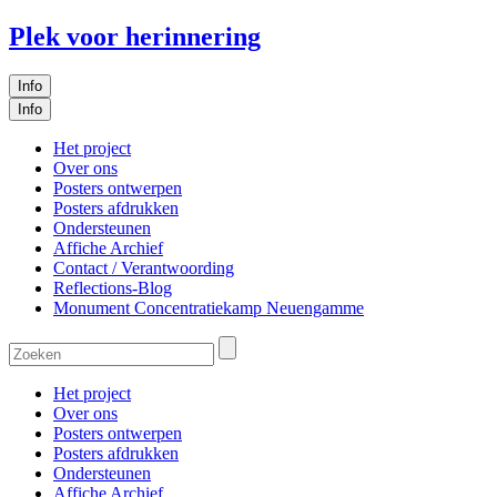
Plek voor herinnering
Info
Info
Het project
Over ons
Posters ontwerpen
Posters afdrukken
Ondersteunen
Affiche Archief
Contact / Verantwoording
Reflections-Blog
Monument Concentratiekamp Neuengamme
Het project
Over ons
Posters ontwerpen
Posters afdrukken
Ondersteunen
Affiche Archief