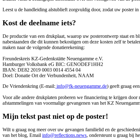
Leest u de handleiding alstublieft zorgvuldig door, zodat uw poster 
Kost de deelname iets?
De productie van een drukplaat, waarop uw posterontwerp staat en b
nabestaanden die dit kunnen bekostigen om deze kosten zelf te beta
maken naar de volgende donatierekening:
Freundeskreis KZ-Gedenkstätte Neuengamme e.V.
Hamburger Volksbank eG BIC: GENODEF1HH2
IBAN: DE82 2019 0003 0014 4554 04
Doel: Donatie Ort der Verbundenheit, NAAM
De Vriendenkring (E-mail:
info@fk-neuengamme.de
) geeft graag ee
Voor alle andere drukplaten proberen we financiering te krijgen door m
afstammelingen van voormalige gevangenen van het KZ Neuengamme me
Mijn tekst past niet op de poster!
Wilt u graag nog meer over uw gevangen familielid en de geschieden
van het blog, Email
info@reflections.news
, ondersteunt u graag bij 