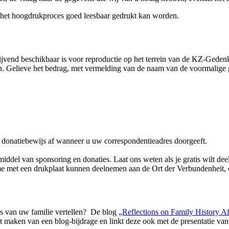
in het hoogdrukproces goed leesbaar gedrukt kan worden.
lijvend beschikbaar is voor reproductie op het terrein van de KZ-Ged
len. Gelieve het bedrag, met vermelding van de naam van de voormalig
n donatiebewijs af wanneer u uw correspondentieadres doorgeeft.
iddel van sponsoring en donaties. Laat ons weten als je gratis wilt dee
t een drukplaat kunnen deelnemen aan de Ort der Verbundenheit, ong
is van uw familie vertellen? De blog
„Reflections on Family History A
het maken van een blog-bijdrage en linkt deze ook met de presentatie va