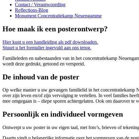
Contact / Verantwoording
Reflections-Blog
Monument Concentratiekamp Neuengamme
Hoe maak ik een posterontwerp?
Hier kunt u een handleiding als pdf downloaden.
Stuurt u het formulier ingevuld aan ons terug.
Familieleden en nabestaanden van in het concentratiekamp Neuengam
wordt deze gedrukt, getoond en verspreid.
De inhoud van de poster
Op welke manier u uw gevangen familielid in het concentratiekamp N
over zijn leven en/of zijn vervolging te vertellen. In veel families 
mee omgegaan is – diepe sporen achtergelaten. Ook om daarover te ve
Persoonlijk en individueel vormgeven
Ontwerpt u uw poster in uw eigen taal, met foto’s, brieven of tekeni
Daarin vindt u belangrijke informatie over het vormgeven van de pos