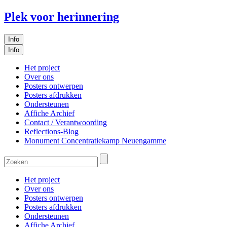
Plek voor herinnering
Info
Info
Het project
Over ons
Posters ontwerpen
Posters afdrukken
Ondersteunen
Affiche Archief
Contact / Verantwoording
Reflections-Blog
Monument Concentratiekamp Neuengamme
Het project
Over ons
Posters ontwerpen
Posters afdrukken
Ondersteunen
Affiche Archief