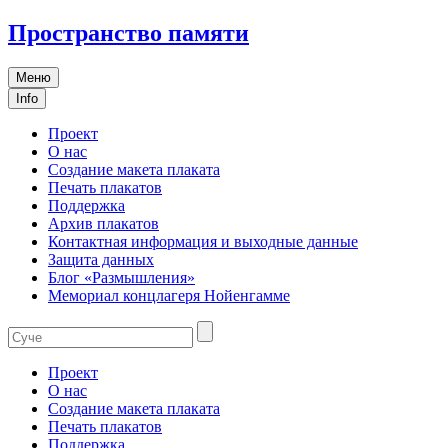
Пространство памяти
Меню
Info
Проект
О нас
Создание макета плаката
Печать плакатов
Поддержка
Архив плакатов
Контактная информация и выходные данные
Защита данных
Блог «Размышления»
Мемориал концлагеря Нойенгамме
Проект
О нас
Создание макета плаката
Печать плакатов
Поддержка