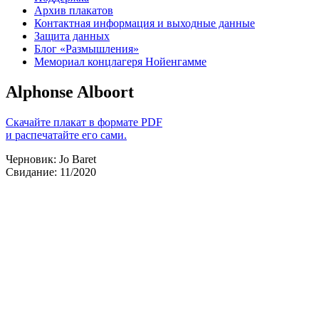
Архив плакатов
Контактная информация и выходные данные
Защита данных
Блог «Размышления»
Мемориал концлагеря Нойенгамме
Alphonse Alboort
Скачайте плакат в формате PDF
и распечатайте его сами.
Черновик: Jo Baret
Свидание: 11/2020