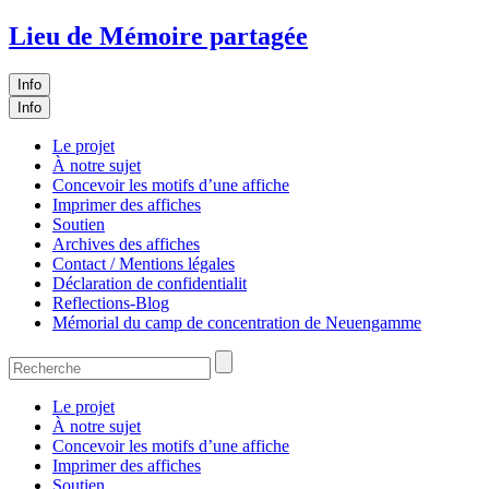
Lieu de Mémoire partagée
Info
Info
Le projet
À notre sujet
Concevoir les motifs d’une affiche
Imprimer des affiches
Soutien
Archives des affiches
Contact / Mentions légales
Déclaration de confidentialit
Reflections-Blog
Mémorial du camp de concentration de Neuengamme
Le projet
À notre sujet
Concevoir les motifs d’une affiche
Imprimer des affiches
Soutien