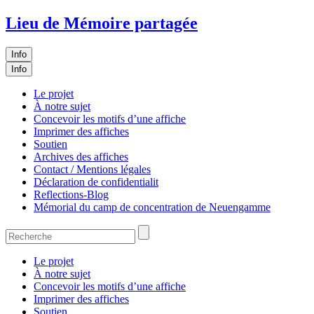
Lieu de Mémoire partagée
Info
Info
Le projet
À notre sujet
Concevoir les motifs d’une affiche
Imprimer des affiches
Soutien
Archives des affiches
Contact / Mentions légales
Déclaration de confidentialit
Reflections-Blog
Mémorial du camp de concentration de Neuengamme
Le projet
À notre sujet
Concevoir les motifs d’une affiche
Imprimer des affiches
Soutien