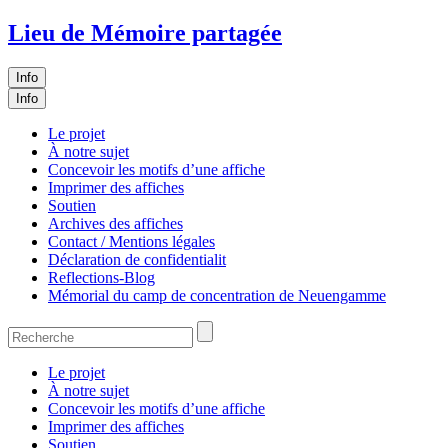
Lieu de Mémoire partagée
Info
Info
Le projet
À notre sujet
Concevoir les motifs d’une affiche
Imprimer des affiches
Soutien
Archives des affiches
Contact / Mentions légales
Déclaration de confidentialit
Reflections-Blog
Mémorial du camp de concentration de Neuengamme
Le projet
À notre sujet
Concevoir les motifs d’une affiche
Imprimer des affiches
Soutien