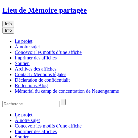
Lieu de Mémoire partagée
Info
Info
Le projet
À notre sujet
Concevoir les motifs d’une affiche
Imprimer des affiches
Soutien
Archives des affiches
Contact / Mentions légales
Déclaration de confidentialit
Reflections-Blog
Mémorial du camp de concentration de Neuengamme
Le projet
À notre sujet
Concevoir les motifs d’une affiche
Imprimer des affiches
Soutien