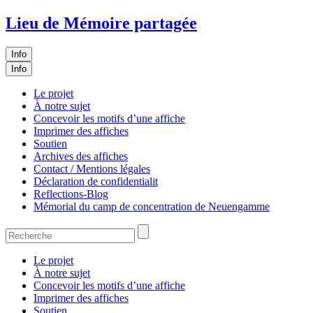
Lieu de Mémoire partagée
Info
Info
Le projet
À notre sujet
Concevoir les motifs d’une affiche
Imprimer des affiches
Soutien
Archives des affiches
Contact / Mentions légales
Déclaration de confidentialit
Reflections-Blog
Mémorial du camp de concentration de Neuengamme
Le projet
À notre sujet
Concevoir les motifs d’une affiche
Imprimer des affiches
Soutien