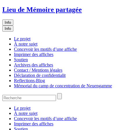
Lieu de Mémoire partagée
Info
Info
Le projet
À notre sujet
Concevoir les motifs d’une affiche
Imprimer des affiches
Soutien
Archives des affiches
Contact / Mentions légales
Déclaration de confidentialit
Reflections-Blog
Mémorial du camp de concentration de Neuengamme
Le projet
À notre sujet
Concevoir les motifs d’une affiche
Imprimer des affiches
Soutien