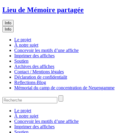
Lieu de Mémoire partagée
Info
Info
Le projet
À notre sujet
Concevoir les motifs d’une affiche
Imprimer des affiches
Soutien
Archives des affiches
Contact / Mentions légales
Déclaration de confidentialit
Reflections-Blog
Mémorial du camp de concentration de Neuengamme
Le projet
À notre sujet
Concevoir les motifs d’une affiche
Imprimer des affiches
Soutien