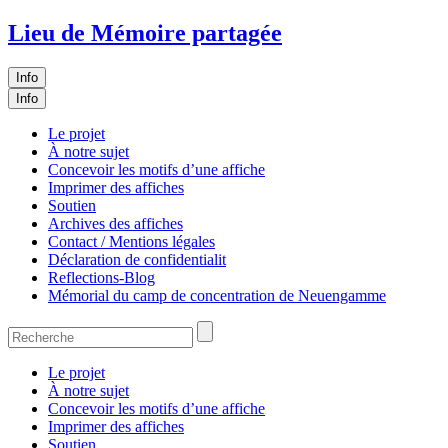
Lieu de Mémoire partagée
Info
Info
Le projet
À notre sujet
Concevoir les motifs d’une affiche
Imprimer des affiches
Soutien
Archives des affiches
Contact / Mentions légales
Déclaration de confidentialit
Reflections-Blog
Mémorial du camp de concentration de Neuengamme
Le projet
À notre sujet
Concevoir les motifs d’une affiche
Imprimer des affiches
Soutien