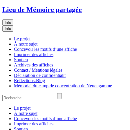
Lieu de Mémoire partagée
Info
Info
Le projet
À notre sujet
Concevoir les motifs d’une affiche
Imprimer des affiches
Soutien
Archives des affiches
Contact / Mentions légales
Déclaration de confidentialit
Reflections-Blog
Mémorial du camp de concentration de Neuengamme
Le projet
À notre sujet
Concevoir les motifs d’une affiche
Imprimer des affiches
Soutien