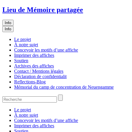
Lieu de Mémoire partagée
Info
Info
Le projet
À notre sujet
Concevoir les motifs d’une affiche
Imprimer des affiches
Soutien
Archives des affiches
Contact / Mentions légales
Déclaration de confidentialit
Reflections-Blog
Mémorial du camp de concentration de Neuengamme
Le projet
À notre sujet
Concevoir les motifs d’une affiche
Imprimer des affiches
Soutien