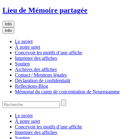
Lieu de Mémoire partagée
Info
Info
Le projet
À notre sujet
Concevoir les motifs d’une affiche
Imprimer des affiches
Soutien
Archives des affiches
Contact / Mentions légales
Déclaration de confidentialit
Reflections-Blog
Mémorial du camp de concentration de Neuengamme
Le projet
À notre sujet
Concevoir les motifs d’une affiche
Imprimer des affiches
Soutien