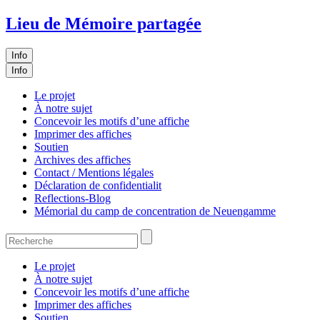
Lieu de Mémoire partagée
Info
Info
Le projet
À notre sujet
Concevoir les motifs d’une affiche
Imprimer des affiches
Soutien
Archives des affiches
Contact / Mentions légales
Déclaration de confidentialit
Reflections-Blog
Mémorial du camp de concentration de Neuengamme
Le projet
À notre sujet
Concevoir les motifs d’une affiche
Imprimer des affiches
Soutien