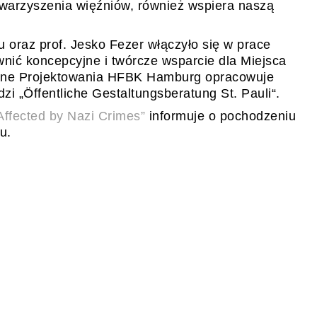
owarzyszenia więźniów, również wspiera naszą
u oraz prof. Jesko Fezer włączyło się w prace
nić koncepcyjne i twórcze wsparcie dla Miejsca
alne Projektowania HFBK Hamburg opracowuje
zi „Öffentliche Gestaltungsberatung St. Pauli“.
 Affected by Nazi Crimes”
informuje o pochodzeniu
u.