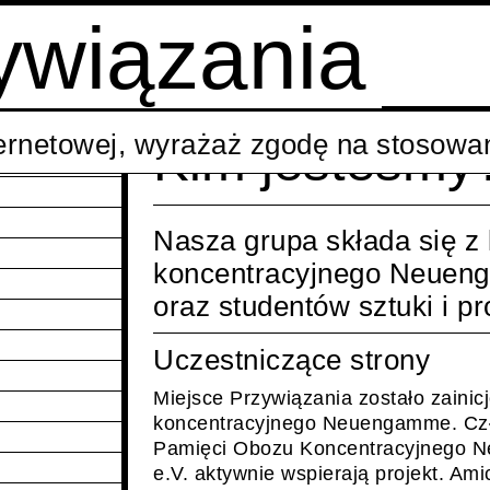
ywiązania
ternetowej, wyrażaż zgodę na stosowan
Kim jesteśmy
Nasza grupa składa się z
koncentracyjnego Neuen
oraz studentów sztuki i pr
Uczestniczące strony
Miejsce Przywiązania zostało zaini
koncentracyjnego Neuengamme. Czło
Pamięci Obozu Koncentracyjnego 
e.V. aktywnie wspierają projekt. A