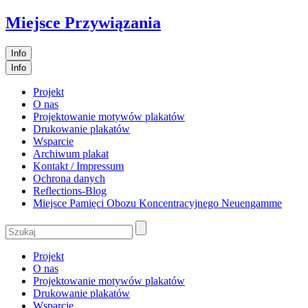
Miejsce Przywiązania
Info
Info
Projekt
O nas
Projektowanie motywów plakatów
Drukowanie plakatów
Wsparcie
Archiwum plakat
Kontakt / Impressum
Ochrona danych
Reflections-Blog
Miejsce Pamięci Obozu Koncentracyjnego Neuengamme
Projekt
O nas
Projektowanie motywów plakatów
Drukowanie plakatów
Wsparcie