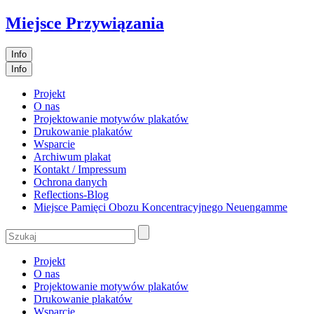
Miejsce Przywiązania
Info
Info
Projekt
O nas
Projektowanie motywów plakatów
Drukowanie plakatów
Wsparcie
Archiwum plakat
Kontakt / Impressum
Ochrona danych
Reflections-Blog
Miejsce Pamięci Obozu Koncentracyjnego Neuengamme
Projekt
O nas
Projektowanie motywów plakatów
Drukowanie plakatów
Wsparcie