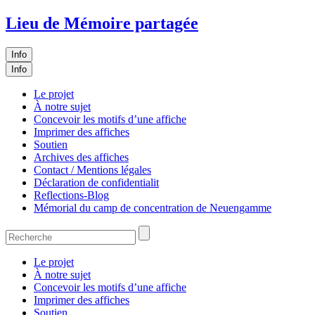
Lieu de Mémoire partagée
Info
Info
Le projet
À notre sujet
Concevoir les motifs d’une affiche
Imprimer des affiches
Soutien
Archives des affiches
Contact / Mentions légales
Déclaration de confidentialit
Reflections-Blog
Mémorial du camp de concentration de Neuengamme
Le projet
À notre sujet
Concevoir les motifs d’une affiche
Imprimer des affiches
Soutien