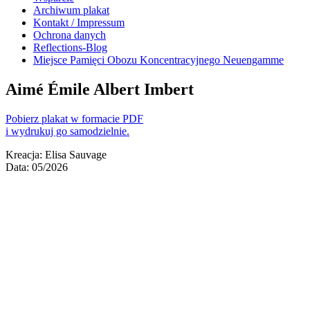
Archiwum plakat
Kontakt / Impressum
Ochrona danych
Reflections-Blog
Miejsce Pamięci Obozu Koncentracyjnego Neuengamme
Aimé Émile Albert Imbert
Pobierz plakat w formacie PDF
i wydrukuj go samodzielnie.
Kreacja: Elisa Sauvage
Data: 05/2026