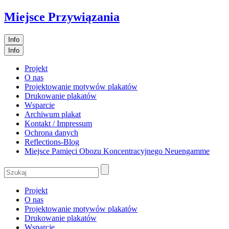
Miejsce Przywiązania
Info
Info
Projekt
O nas
Projektowanie motywów plakatów
Drukowanie plakatów
Wsparcie
Archiwum plakat
Kontakt / Impressum
Ochrona danych
Reflections-Blog
Miejsce Pamięci Obozu Koncentracyjnego Neuengamme
Projekt
O nas
Projektowanie motywów plakatów
Drukowanie plakatów
Wsparcie