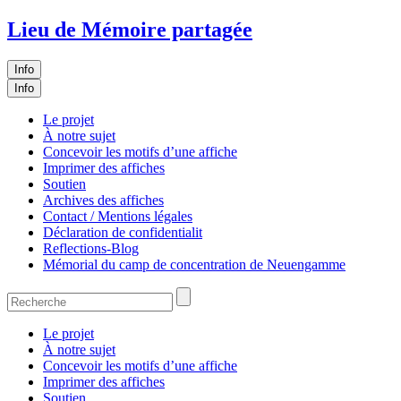
Lieu de Mémoire partagée
Info
Info
Le projet
À notre sujet
Concevoir les motifs d’une affiche
Imprimer des affiches
Soutien
Archives des affiches
Contact / Mentions légales
Déclaration de confidentialit
Reflections-Blog
Mémorial du camp de concentration de Neuengamme
Le projet
À notre sujet
Concevoir les motifs d’une affiche
Imprimer des affiches
Soutien