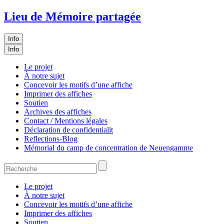
Lieu de Mémoire partagée
Info
Info
Le projet
À notre sujet
Concevoir les motifs d’une affiche
Imprimer des affiches
Soutien
Archives des affiches
Contact / Mentions légales
Déclaration de confidentialit
Reflections-Blog
Mémorial du camp de concentration de Neuengamme
Le projet
À notre sujet
Concevoir les motifs d’une affiche
Imprimer des affiches
Soutien