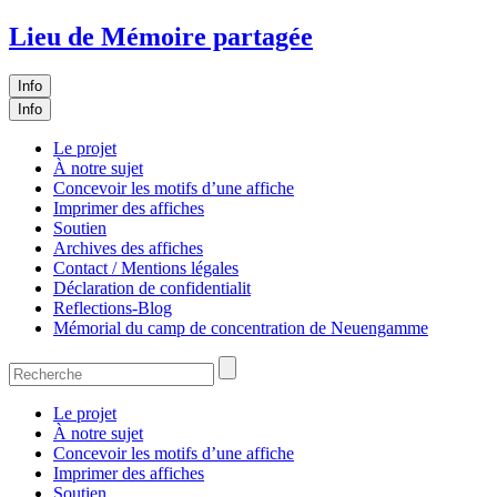
Lieu de Mémoire partagée
Info
Info
Le projet
À notre sujet
Concevoir les motifs d’une affiche
Imprimer des affiches
Soutien
Archives des affiches
Contact / Mentions légales
Déclaration de confidentialit
Reflections-Blog
Mémorial du camp de concentration de Neuengamme
Le projet
À notre sujet
Concevoir les motifs d’une affiche
Imprimer des affiches
Soutien