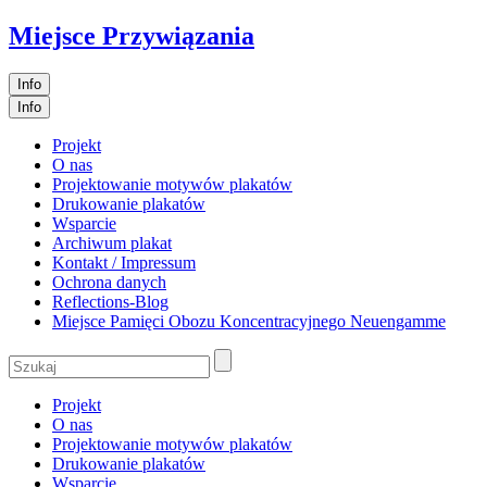
Miejsce Przywiązania
Info
Info
Projekt
O nas
Projektowanie motywów plakatów
Drukowanie plakatów
Wsparcie
Archiwum plakat
Kontakt / Impressum
Ochrona danych
Reflections-Blog
Miejsce Pamięci Obozu Koncentracyjnego Neuengamme
Projekt
O nas
Projektowanie motywów plakatów
Drukowanie plakatów
Wsparcie