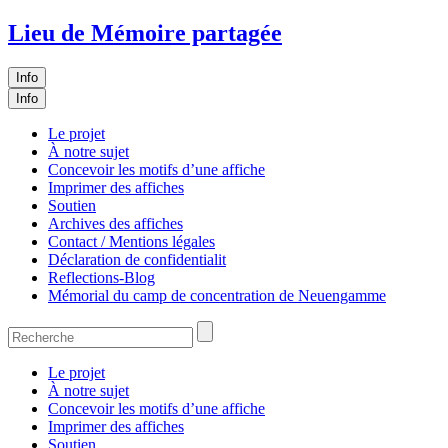
Lieu de Mémoire partagée
Info
Info
Le projet
À notre sujet
Concevoir les motifs d’une affiche
Imprimer des affiches
Soutien
Archives des affiches
Contact / Mentions légales
Déclaration de confidentialit
Reflections-Blog
Mémorial du camp de concentration de Neuengamme
Le projet
À notre sujet
Concevoir les motifs d’une affiche
Imprimer des affiches
Soutien