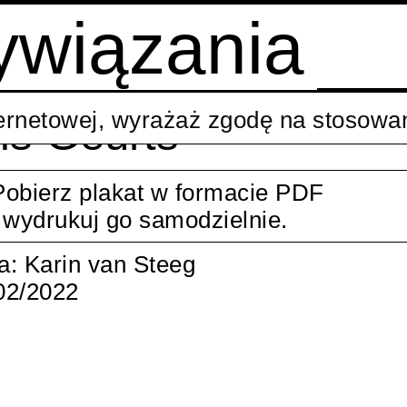
ywiązania
ternetowej, wyrażaż zgodę na stosowan
is Geurts
Pobierz plakat w formacie PDF
i wydrukuj go samodzielnie.
a: Karin van Steeg
02/2022